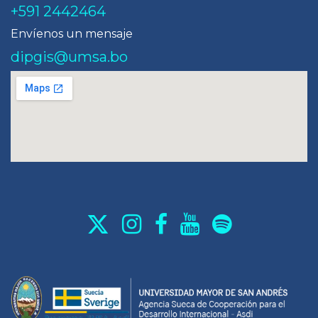
+591 2442464
Envíenos un mensaje
dipgis@umsa.bo