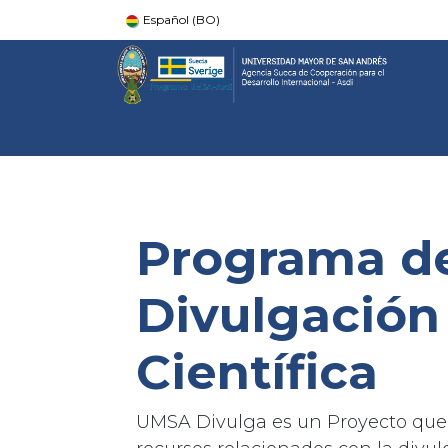
Ir al contenido
Español (BO)
Inicio
Noticias
Nosotros
¿Có
Programa d
Divulgación
Científica
UMSA Divulga es un Proyecto que 