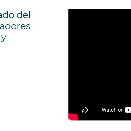
ado del
ladores
 y