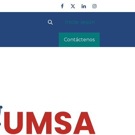
Iniciar sesión
UMSA Divulga
PURE
Contáctenos
Postgrados
Convocator