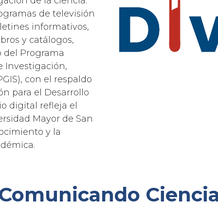
gación de la ciencia.
ogramas de televisión
etines informativos,
ibros y catálogos,
o del Programa
 Investigación,
PGIS), con el respaldo
n para el Desarrollo
o digital refleja el
ersidad Mayor de San
ocimiento y la
adémica.
Comunicando Cienci